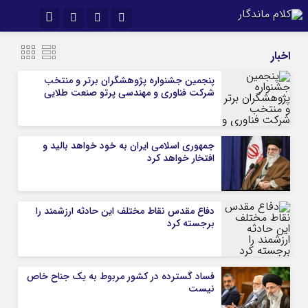
نام کاربری یا نشانی ایمیل
اینستاگرام
تلگرام
اخبار
سروش
ایتا
پنجمین جشنواره پژوهشگران برتر و منتخب
شرکت فناوری و مهندسی پرتو صنعت طلایی
رمز عبور
آپارات
اپلیکیشن
جمهوری اسلامی ایران به خود خواهد بالید و
مرا به خاطر بسپار
افتخار خواهد کرد
دفاع مقدس نقاط مختلف این حادثه ارزشمند را
برجسته کرد
فساد گسترده در کشور مربوط به یک جناح خاص
نیست