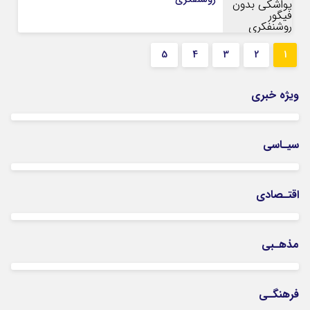
5
4
3
2
1
ویژه خبری
سیـاسی
اقتـصادی
مذهـبی
فرهنگـی