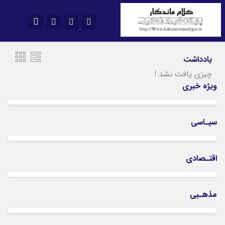
نام کاربری یا نشانی ایمیل
اینستاگرام
تلگرام
یادداشت
سروش
ایتا
چیزی یافت نشد !
ویژه خبری
رمز عبور
آپارات
اپلیکیشن
سیـاسی
مرا به خاطر بسپار
اقتـصادی
مذهـبی