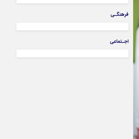
فرهنگـی
اجـتماعی