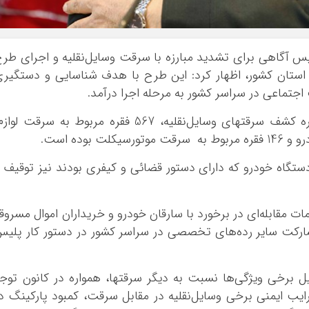
یس آگاهی برای تشدید مبارزه با سرقت وسایل‌نقلیه و اجرای طر
4 ساعته مبارزه با سرقت وسایل‌نقلیه در 23 استان کشور، اظهار کرد: این طرح با هدف شناسایی و دستگیر
جتماعی در سراسر کشور به مرحله اجرا درآمد.
رئیس پلیس آگاهی افزود: از مجموع 914 فقره کشف سرقتهای وسایل‌نقلیه، 567 فقره مربوط به سرقت لوا
ادامه داد: در طول مدت اجرای طرح، 113 دستگاه خودرو که دارای دستور قضائی و کیفری بودند نیز توقیف 
ات مقابله‌ای در برخورد با سارقان خودرو و خریداران اموال مسروق
 مشارکت سایر رده‌های تخصصی در سراسر کشور در دستور کار پلی
یل برخی ویژگی‌ها نسبت به دیگر سرقتها، همواره در کانون توج
یب ایمنی برخی وسایل‌نقلیه در مقابل سرقت، کمبود پارکینگ د