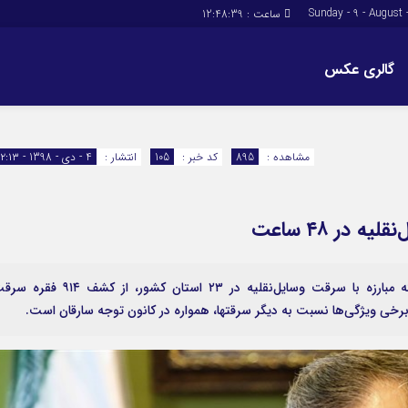
ساعت :
12:48:40
گالری عکس
دسترسی سریع
پیوندها
تماس با ما
مشاهده :
895
کد خبر :
105
انتشار :
4 - دی - 1398 - ۱۲:۱۳
پیوندهای سایت
سبد خريد
برگه دو ستونه
رئیس پلیس آگاهی با اشاره به اجرای طرح ۴۸ ساعته مبارزه با سرقت وسایل‌نقلیه در ۲۳ استان کشور، از کشف ۴
برخی ویژگی‌ها نسبت به دیگر سرقتها، همواره در کانون توجه سارقان است.