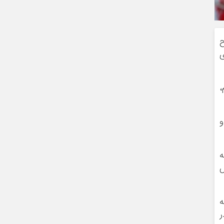
ح
ی
زم،
و
ه
س
ه
ر