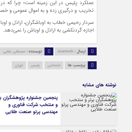
عملکرد پلیس در این زمینه است؛ چرا که در
تخریب و درگیری زده و به اموال عمومی و خص
سردار رحیمی خطاب به اوباشگران، اراذل و اوب
اجازه گردنکشی به اراذل و اوباش را نمی‌دهد.
ارسال :
asanweb
نویسنده :
مصطفی بقایی
برچسب ها
اجتماعی
پلیس
تهران
نوشته های مشابه
پنجمین جشنواره پژوهشگران بر
و منتخب شرکت فناوری و
مهندسی پرتو صنعت طلایی