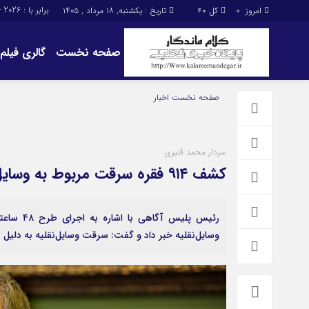
برابر با : Sunday - 9 - August - 2026
امروز
کل
تاریخ : یکشنبه, ۱۸ مرداد , ۱۴۰۵
40
0
صفحه نخست
گالری فیلم
اخبار
چند رسانه
صفحه نخست
اخبار
گالری فیلم
گالری عکس
سردار محمد قنبری
حساب مشتری
کشف ۹۱۴ فقره سرقت مربوط به وسایل‌نقلیه در ۴۸ ساعت
وسایل‌نقلیه خبر داد و گفت: سرقت وسایل‌نقلیه به دلیل 