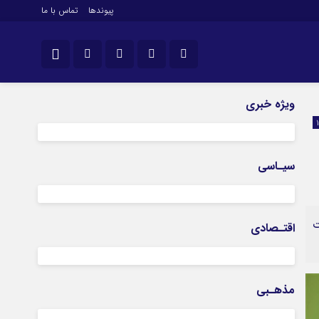
پیوندها
تماس با ما
نام کاربری یا نشانی ایمیل
اینستاگرام
ویژه خبری
تلگرام
رمز عبور
سروش
سیـاسی
ایتا
مرا به خاطر بسپار
آپارات
۹۱ فقره سرقت
اقتـصادی
اپلیکیشن
مذهـبی